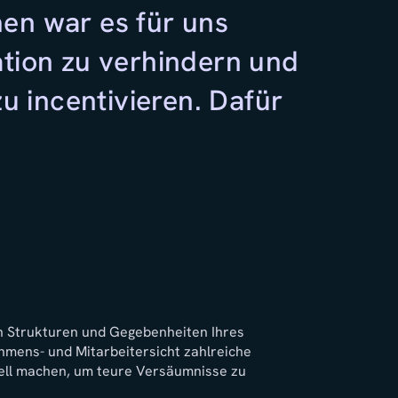
en war es für uns
"Dank 
ation zu verhindern und
Schlüs
zu incentivieren. Dafür
deutli
andere
– Dawid R.
Gründer @ T
on Strukturen und Gegebenheiten Ihres
mens- und Mitarbeitersicht zahlreiche
iell machen, um teure Versäumnisse zu