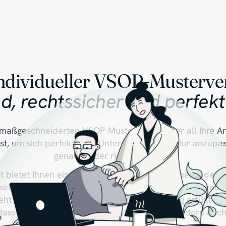
individueller VSOP-Musterve
d, rechtssicher und perfek
maßgeschneiderten VSOP-Mustervertrag, der all Ihre An
g ist, um sich perfekt Ihrer Unternehmensstruktur anzupa
genau an der richtigen Stelle!
bietet Ihnen eine Lösung, die für Unternehmen jeder G
useln abdeckt. Unabhängig davon, wie groß Ihr Unternehm
eht - unser maßgeschneiderter Mustervertrag erfüllt all
dass der Vertrag nicht nur rechtssicher ist, sondern auc
Herausforderungen vorbereitet.