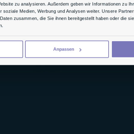
Website zu analysieren. Außerdem geben wir Informationen zu I
r soziale Medien, Werbung und Analysen weiter. Unsere Partner
ESOP-Direkt.de ist ein Angebot der ESO
 Daten zusammen, die Sie ihnen bereitgestellt haben oder die s
Kanzlei trustberg. Wir sind selbst Untern
n.
Branchen-relevanter Bücher (z.B. “Virtuell
Erfahrung aus über hundert umgesetzten
individuellen Anforderungen und Ziele vo
Anpassen
MEHR ÜBER UNS