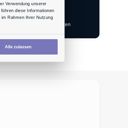
hrer Verwendung unserer
ristopher Hahn
 führen diese Informationen
ie im Rahmen Ihrer Nutzung
 Autor
te für Mitarbeiterbeteiligungen
Alle zulassen