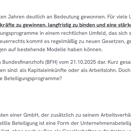
zten Jahren deutlich an Bedeutung gewonnen. Für viele 
hkräfte zu gewinnen, langfristig zu binden und eine stä
igungsprogramme in einem rechtlichen Umfeld, das sich s
teuerrechts kommt es regelmäßig zu neuen Gesetzen, g
ungen auf bestehende Modelle haben können.
des Bundesfinanzhofs (BFH) vom 21.10.2025 dar. Kurz ges
nen sind: als Kapitaleinkünfte oder als Arbeitslohn. Do
e Beteiligungsprogramme?
ten einer GmbH, der zusätzlich zu seinem Arbeitsverhältn
ille Beteiligung ist eine Form der Unternehmensbeteilig