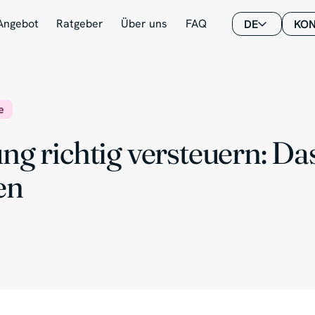
Angebot
Ratgeber
Über uns
FAQ
DE
KON
e
ung richtig versteuern: D
en