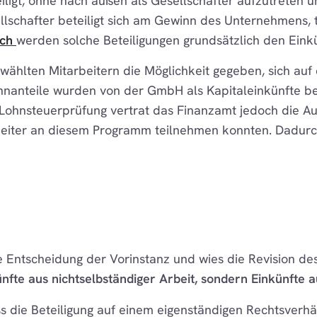
ligt, ohne nach außen als Gesellschafter aufzutreten
llschafter beteiligt sich am Gewinn des Unternehmens, t
ich
werden solche Beteiligungen grundsätzlich den Eink
wählten Mitarbeitern die Möglichkeit gegeben, sich a
innanteile wurden von der GmbH als Kapitaleinkünfte 
 Lohnsteuerprüfung vertrat das Finanzamt jedoch die Au
beiter an diesem Programm teilnehmen konnten. Dadurch 
ie Entscheidung der Vorinstanz und wies die Revision d
künfte aus nichtselbständiger Arbeit, sondern Einkünfte
s die Beteiligung auf einem eigenständigen Rechtsverh