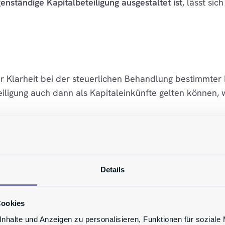
enständige Kapitalbeteiligung ausgestaltet ist
, lässt si
 Klarheit bei der steuerlichen Behandlung bestimmter M
iligung auch dann als Kapitaleinkünfte gelten können, we
trale Botschaft daher relativ klar: Entscheidend ist nic
ie rechtlich und wirtschaftlich ausgestaltet ist.
Eine saub
 behandelt werden - vorausgesetzt, sie ist tatsächlich al
Details
Cookies
 mit unserem
nhalte und Anzeigen zu personalisieren, Funktionen für soziale