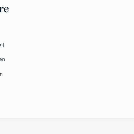
re
n)
en
en