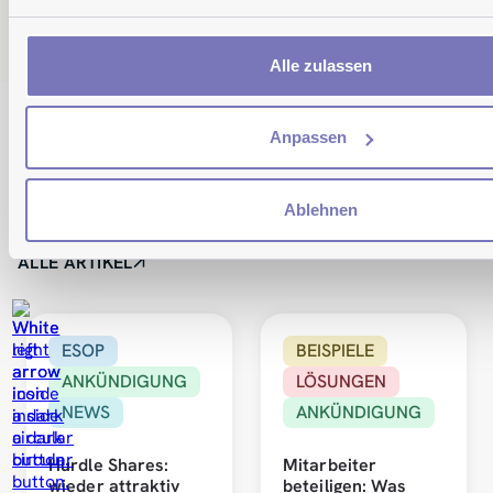
Alle zulassen
Anpassen
Ablehnen
Informationen, Beispiele, Tipps & mehr
ALLE ARTIKEL
ESOP
BEISPIELE
ANKÜNDIGUNG
LÖSUNGEN
NEWS
ANKÜNDIGUNG
Hurdle Shares:
Mitarbeiter
wieder attraktiv
beteiligen: Was