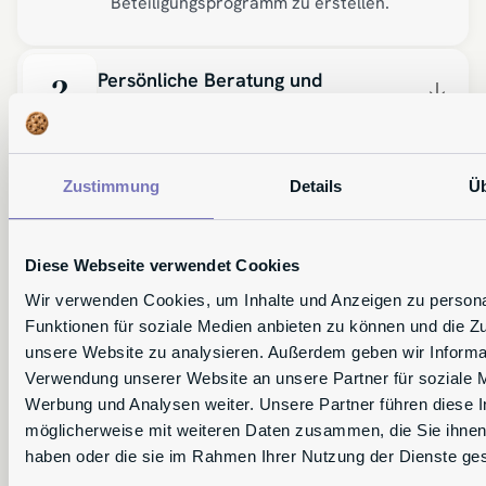
Beteiligungsprogramm zu erstellen.
Persönliche Beratung und
2
Erstellung der Verträge
Wir beraten Sie, um die passende,
zielgerichtete Lösung für Ihr Unternehmen
Zustimmung
Details
Üb
& Ihre MitarbeiterInnen zu finden - und
formulieren die notwendigen Verträge
anwaltlich, passend und rechtssicher.
Diese Webseite verwendet Cookies
Wir verwenden Cookies, um Inhalte und Anzeigen zu persona
Zusenden Ihres sofort-nutzbaren
3
Funktionen für soziale Medien anbieten zu können und die Zug
Vertragswerkes
unsere Website zu analysieren. Außerdem geben wir Informat
Innerhalb weniger Tage erstellen wir ihr
Verwendung unserer Website an unsere Partner für soziale 
maßgeschneidertes Beteiligungsprogramm
Werbung und Analysen weiter. Unsere Partner führen diese 
- sofort einsetzbar, rechtssicher und
möglicherweise mit weiteren Daten zusammen, die Sie ihnen 
zielorientiert.
haben oder die sie im Rahmen Ihrer Nutzung der Dienste g