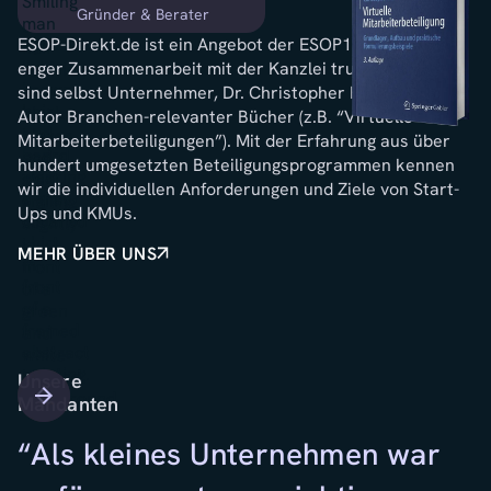
Gründer & Berater
ESOP-Direkt.de ist ein Angebot der ESOP1 GmbH in
enger Zusammenarbeit mit der Kanzlei trustberg. Wir
sind selbst Unternehmer, Dr. Christopher Hahn auch
Autor Branchen-relevanter Bücher (z.B. “Virtuelle
Mitarbeiterbeteiligungen”). Mit der Erfahrung aus über
hundert umgesetzten Beteiligungsprogrammen kennen
wir die individuellen Anforderungen und Ziele von Start-
Ups und KMUs.
MEHR ÜBER UNS
Unsere
Mandanten
“Als kleines Unternehmen war
"