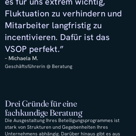
es für uns extrem wichtig,
w
Fluktuation zu verhindern und
s
Mitarbeiter langfristig zu
d
incentivieren. Dafür ist das
G
VSOP perfekt.”
F
– Michaela M.
–
Geschäftsführerin @ Beratung
Gr
Drei Gründe für eine
fachkundige Beratung
Die Ausgestaltung Ihres Beteiligungsprogrammes ist
stark von Strukturen und Gegebenheiten Ihres
Unternehmens abhängig. Darüber hinaus gibt es aus