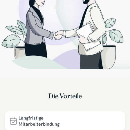
chungen in
Die Vorteile
Langfristige
Mitarbeiterbindung