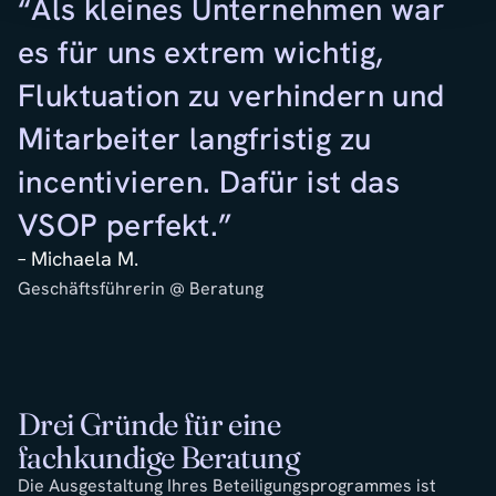
“Als kleines Unternehmen war
"
es für uns extrem wichtig,
w
Fluktuation zu verhindern und
s
Mitarbeiter langfristig zu
d
incentivieren. Dafür ist das
G
VSOP perfekt.”
F
– Michaela M.
–
Geschäftsführerin @ Beratung
Gr
Drei Gründe für eine
fachkundige Beratung
Die Ausgestaltung Ihres Beteiligungsprogrammes ist