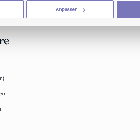
Anpassen
re
n)
en
en