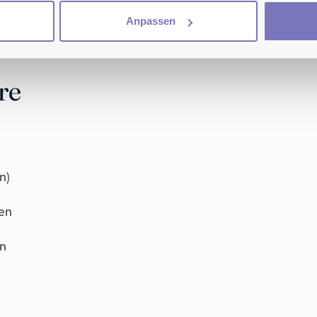
Anpassen
re
n)
en
en